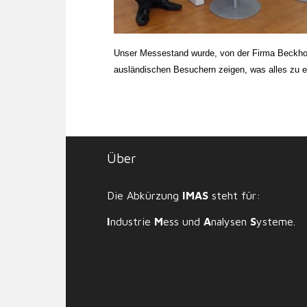
Unser Messestand wurde, von der Firma Beckhof
ausländischen Besuchern zeigen, was alles zu 
Über
Die Abkürzung
IMAS
steht für:
I
ndustrie
M
ess und
A
nalysen
S
ysteme.